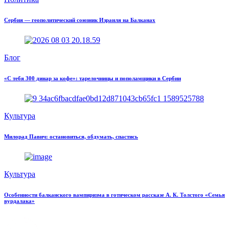
Сербия — геополитический союзник Израиля на Балканах
Блог
«С тебя 300 динар за кофе»: тарелочницы и пополамщики в Сербии
Культура
Милорад Павич: остановиться, обдумать, спастись
Культура
Особенности балканского вампиризма в готическом рассказе А. К. Толстого «Семья
вурдалака»