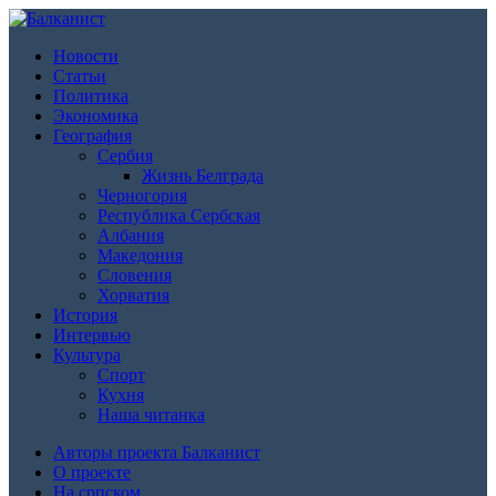
Новости
Статьи
Политика
Экономика
География
Сербия
Жизнь Белграда
Черногория
Республика Сербская
Албания
Македония
Словения
Хорватия
История
Интервью
Культура
Спорт
Кухня
Наша читанка
Авторы проекта Балканист
О проекте
На српском