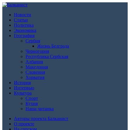
Новости
Статьи
Политика
Экономика
География
Сербия
Жизнь Белграда
Черногория
Республика Сербская
Албания
Македония
Словения
Хорватия
История
Интервью
Культура
Спорт
Кухня
Наша читанка
Авторы проекта Балканист
О проекте
На српском