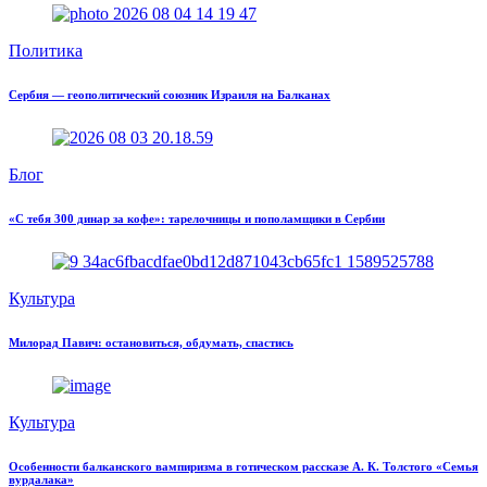
Политика
Сербия — геополитический союзник Израиля на Балканах
Блог
«С тебя 300 динар за кофе»: тарелочницы и пополамщики в Сербии
Культура
Милорад Павич: остановиться, обдумать, спастись
Культура
Особенности балканского вампиризма в готическом рассказе А. К. Толстого «Семья
вурдалака»