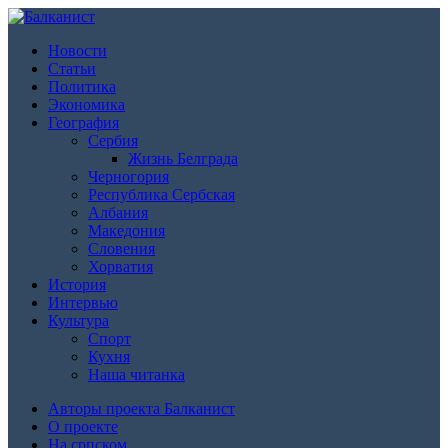
Новости
Статьи
Политика
Экономика
География
Сербия
Жизнь Белграда
Черногория
Республика Сербская
Албания
Македония
Словения
Хорватия
История
Интервью
Культура
Спорт
Кухня
Наша читанка
Авторы проекта Балканист
О проекте
На српском