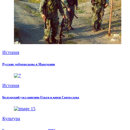
История
Русские добровольцы в Македонии
История
Болгарский узел княгини Ольги и князя Святослава
Культура