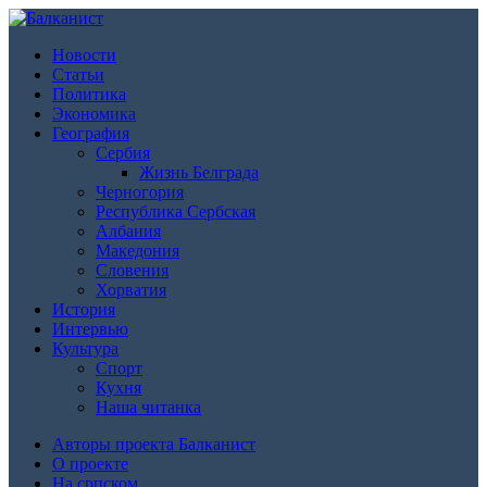
Новости
Статьи
Политика
Экономика
География
Сербия
Жизнь Белграда
Черногория
Республика Сербская
Албания
Македония
Словения
Хорватия
История
Интервью
Культура
Спорт
Кухня
Наша читанка
Авторы проекта Балканист
О проекте
На српском