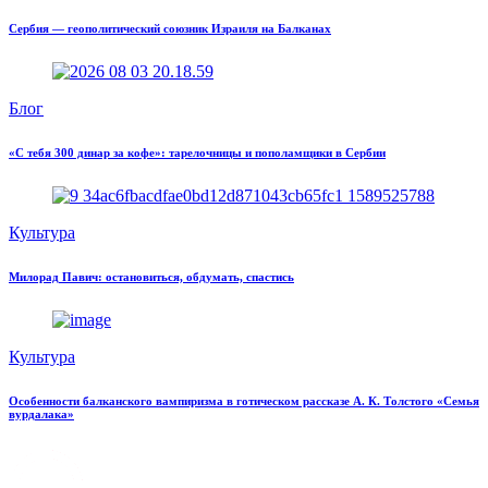
Сербия — геополитический союзник Израиля на Балканах
Блог
«С тебя 300 динар за кофе»: тарелочницы и пополамщики в Сербии
Культура
Милорад Павич: остановиться, обдумать, спастись
Культура
Особенности балканского вампиризма в готическом рассказе А. К. Толстого «Семья
вурдалака»