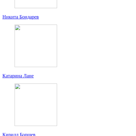
Никита Бондарев
Катарина Лане
Кирилл Борщев