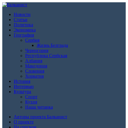
Новости
Статьи
Политика
Экономика
География
Сербия
Жизнь Белграда
Черногория
Республика Сербская
Албания
Македония
Словения
Хорватия
История
Интервью
Культура
Спорт
Кухня
Наша читанка
Авторы проекта Балканист
О проекте
На српском