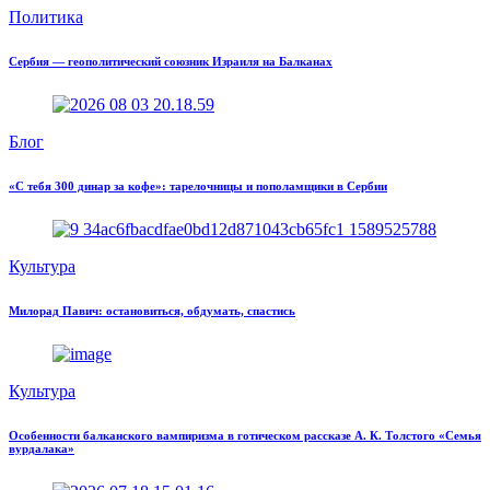
Политика
Сербия — геополитический союзник Израиля на Балканах
Блог
«С тебя 300 динар за кофе»: тарелочницы и пополамщики в Сербии
Культура
Милорад Павич: остановиться, обдумать, спастись
Культура
Особенности балканского вампиризма в готическом рассказе А. К. Толстого «Семья
вурдалака»