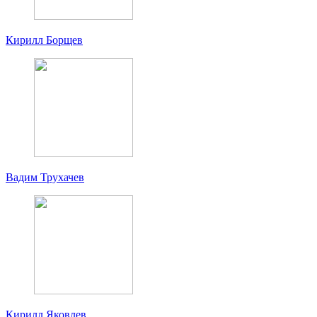
Кирилл Борщев
Вадим Трухачев
Кирилл Яковлев