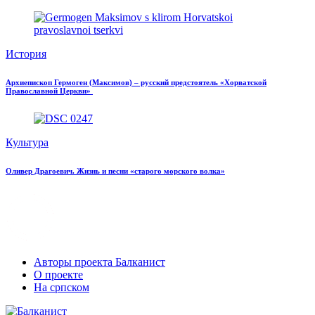
История
Архиепископ Гермоген (Максимов) – русский предстоятель «Хорватской
Православной Церкви»
Культура
Оливер Драгоевич. Жизнь и песни «старого морского волка»
Авторы проекта Балканист
О проекте
На српском