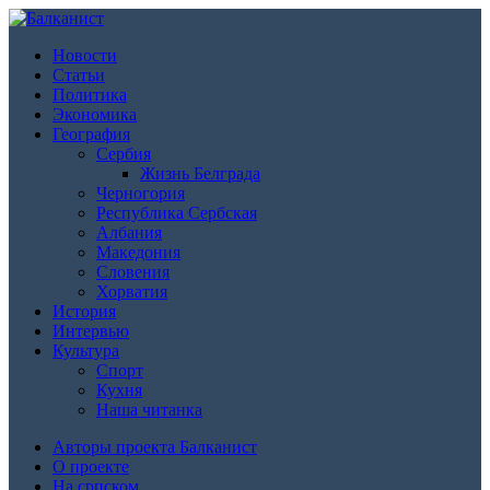
Новости
Статьи
Политика
Экономика
География
Сербия
Жизнь Белграда
Черногория
Республика Сербская
Албания
Македония
Словения
Хорватия
История
Интервью
Культура
Спорт
Кухня
Наша читанка
Авторы проекта Балканист
О проекте
На српском