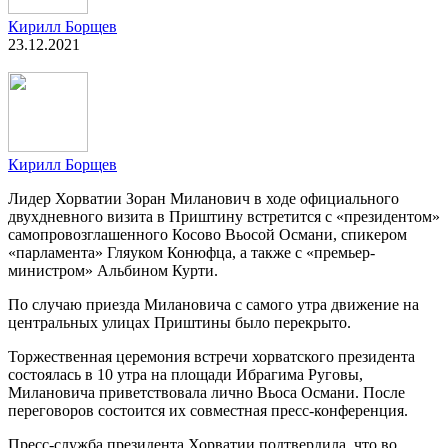
Кирилл Борщев
23.12.2021
Кирилл Борщев
Лидер Хорватии Зоран Миланович в ходе официального
двухдневного визита в Приштину встретится с «президентом»
самопровозглашенного Косово Вьосой Османи, спикером
«парламента» Гляуком Конюфца, а также с «премьер-
министром» Альбином Курти.
По случаю приезда Милановича с самого утра движение на
центральных улицах Приштины было перекрыто.
Торжественная церемония встречи хорватского президента
состоялась в 10 утра на площади Ибрагима Руговы,
Милановича приветствовала лично Вьоса Османи. После
переговоров состоится их совместная пресс-конференция.
Пресс-служба президента Хорватии подтвердила, что во