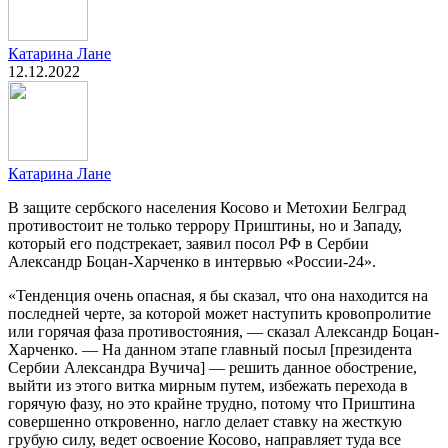
Катарина Лане
12.12.2022
Катарина Лане
В защите сербского населения Косово и Метохии Белград
противостоит не только террору Приштины, но и Западу,
который его подстрекает, заявил посол РФ в Сербии
Александр Боцан-Харченко в интервью «России-24».
«Тенденция очень опасная, я бы сказал, что она находится на
последней черте, за которой может наступить кровопролитие
или горячая фаза противостояния, — сказал Александр Боцан-
Харченко. — На данном этапе главный посыл [президента
Сербии Александра Вучича] — решить данное обострение,
выйти из этого витка мирным путем, избежать перехода в
горячую фазу, но это крайне трудно, потому что Приштина
совершенно откровенно, нагло делает ставку на жесткую
грубую силу, ведет освоение Косово, направляет туда все