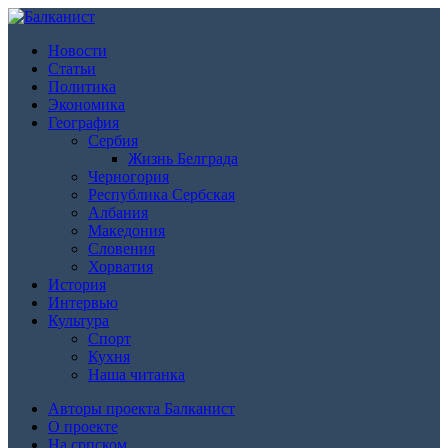
Новости
Статьи
Политика
Экономика
География
Сербия
Жизнь Белграда
Черногория
Республика Сербская
Албания
Македония
Словения
Хорватия
История
Интервью
Культура
Спорт
Кухня
Наша читанка
Авторы проекта Балканист
О проекте
На српском