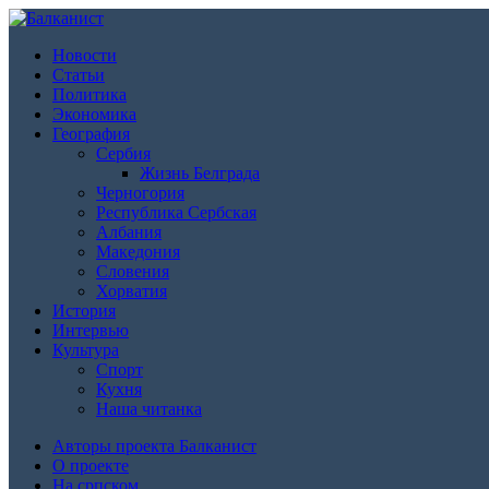
Новости
Статьи
Политика
Экономика
География
Сербия
Жизнь Белграда
Черногория
Республика Сербская
Албания
Македония
Словения
Хорватия
История
Интервью
Культура
Спорт
Кухня
Наша читанка
Авторы проекта Балканист
О проекте
На српском