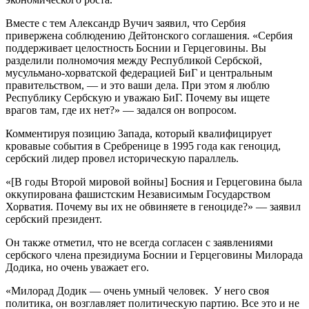
Вместе с тем Александр Вучич заявил, что Сербия
привержена соблюдению Дейтонского соглашения. «Сербия
поддерживает целостность Боснии и Герцеговины. Вы
разделили полномочия между Республикой Сербской,
мусульмано-хорватской федерацией БиГ и центральным
правительством, — и это ваши дела. При этом я люблю
Республику Сербскую и уважаю БиГ. Почему вы ищете
врагов там, где их нет?» — задался он вопросом.
Комментируя позицию Запада, который квалифицирует
кровавые события в Сребренице в 1995 года как геноцид,
сербский лидер провел историческую параллель.
«[В годы Второй мировой войны] Босния и Герцеговина была
оккупирована фашистским Независимым Государством
Хорватия. Почему вы их не обвиняете в геноциде?» — заявил
сербский президент.
Он также отметил, что не всегда согласен с заявлениями
сербского члена президиума Боснии и Герцеговины Милорада
Додика, но очень уважает его.
«Милорад Додик — очень умный человек. У него своя
политика, он возглавляет политическую партию. Все это и не