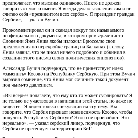
предполагает, что мыслим одинаково. Никто не должен
говорить от моего имени. Я всегда делаю заявления сам и не
считаю себя «президентом всех сербов». Я президент граждан
Сербии», — указал Вучич.
Прокомментировал он и скандал вокруг так называемого
неофициального документа, в котором премьер-министр
Словении Янез Янша якобы изложил Брюсселю свои
предложения по перекройке границ на Балканах (к слову,
Янша заявил, что не писал ничего подобного и обвинил в
создании этого письма своих политических оппонентов).
Александр Вучич подчеркнул, что не приветствует идею
«заменить» Косово на Республику Сербскую. При этом Вучич
выразил сомнение, что Янша мог сочинить такой документ
под чьим-то давлением.
«Bы всерьёз полагаете, что ему кто-то может суфлировать? Я
не только не участвовал в написании этой статьи, но даже не
видел ее. Я видел только спекуляции на эту тему. Вы
говорите, что Сербия признает независимость Косово, чтобы
получить Республику Сербскую? Этого не произойдет. Это
нереально», — указал сербский лидер, подчеркнув, что
Сербия не претендует на территорию БиГ.