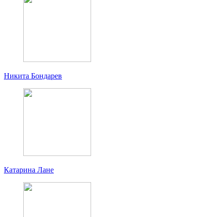
Никита Бондарев
Катарина Лане