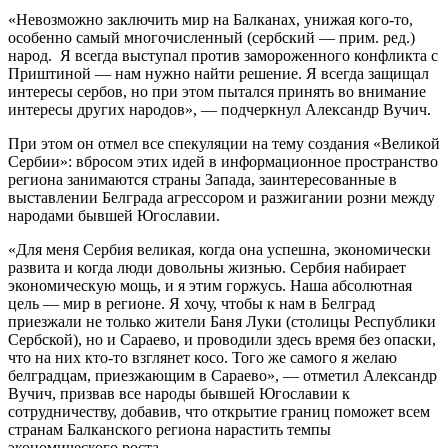
«Невозможно заключить мир на Балканах, унижая кого-то,
особенно самый многочисленный (сербский — прим. ред.)
народ. Я всегда выступал против замороженного конфликта с
Приштиной — нам нужно найти решение. Я всегда защищал
интересы сербов, но при этом пытался принять во внимание
интересы других народов», — подчеркнул Александр Вучич.
При этом он отмел все спекуляции на тему создания «Великой
Сербии»: вбросом этих идей в информационное пространство
региона занимаются страны Запада, заинтересованные в
выставлении Белграда агрессором и разжигании розни между
народами бывшей Югославии.
«Для меня Сербия великая, когда она успешна, экономически
развита и когда люди довольны жизнью. Сербия набирает
экономическую мощь, и я этим горжусь. Наша абсолютная
цель — мир в регионе. Я хочу, чтобы к нам в Белград
приезжали не только жители Баня Луки (столицы Республики
Сербской), но и Сараево, и проводили здесь время без опаски,
что на них кто-то взглянет косо. Того же самого я желаю
белградцам, приезжающим в Сараево», — отметил Александр
Вучич, призвав все народы бывшей Югославии к
сотрудничеству, добавив, что открытие границ поможет всем
странам Балканского региона нарастить темпы
экономического роста.