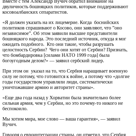
Вместе с тем Александр Вучич обратил внимание на
двуличность бошняцких политиков, которые поддерживают
косовоалбанских сепаратистов.
«Я должен указать на их лицемерие. Когда боснийских
политиков спрашивают о Косово, они заявляют, что ”оно
независимое”. Об этом заявили высшие представители
бошняцкого народа. Это последний источник, откуда я мог
ожидать подобного. Кто они такие, чтобы разрушать
целостность Сербии? Чего они хотят от Сербии? Признать,
что бомбардировка [силами НАТО 1999 года] была
богоугодным делом?» — заявил сербский лидер.
При этом он указал на то, что Сербия наращивает военную
силу не потому, что готовится к войне, а потому что «долгие
годы государством управляли люди, систематически
уничтожавшие армию и авторитет страны».
«Еще два года назад у Хорватии была значительно более
сильная армия, чем у Сербии, но это почему-то никого не
беспокоило.
Мы хотим мира, мое слово — ваша гарантия», — заявил
Вучич.
Говооря о евроинтеграции страны, он отметил, что Сербия