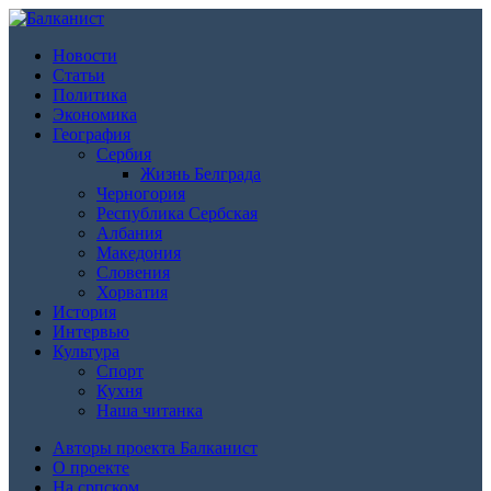
Новости
Статьи
Политика
Экономика
География
Сербия
Жизнь Белграда
Черногория
Республика Сербская
Албания
Македония
Словения
Хорватия
История
Интервью
Культура
Спорт
Кухня
Наша читанка
Авторы проекта Балканист
О проекте
На српском