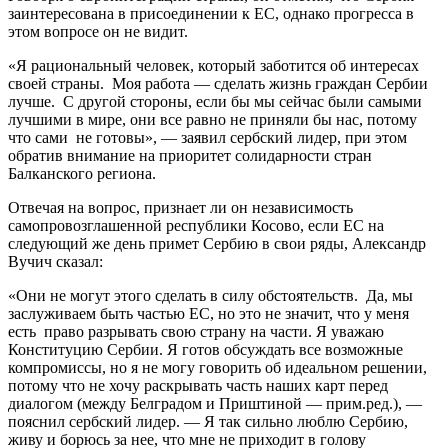
заинтересована в присоединении к ЕС, однако прогресса в
этом вопросе он не видит.
«Я рациональный человек, который заботится об интересах
своей страны. Моя работа — сделать жизнь граждан Сербии
лучше. С другой стороны, если бы мы сейчас были самыми
лучшими в мире, они все равно не приняли бы нас, потому
что сами не готовы», — заявил сербский лидер, при этом
обратив внимание на приоритет солидарности стран
Балканского региона.
Отвечая на вопрос, признает ли он независимость
самопровозглашенной республики Косово, если ЕС на
следующий же день примет Сербию в свои ряды, Александр
Вучич сказал:
«Они не могут этого сделать в силу обстоятельств. Да, мы
заслуживаем быть частью ЕС, но это не значит, что у меня
есть право разрывать свою страну на части. Я уважаю
Конституцию Сербии. Я готов обсуждать все возможные
компромиссы, но я не могу говорить об идеальном решении,
потому что не хочу раскрывать часть наших карт перед
диалогом (между Белградом и Приштиной — прим.ред.), —
пояснил сербский лидер. — Я так сильно люблю Сербию,
живу и борюсь за нее, что мне не приходит в голову