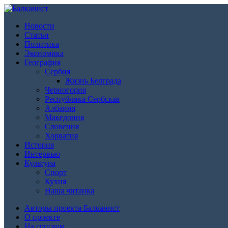
Новости
Статьи
Политика
Экономика
География
Сербия
Жизнь Белграда
Черногория
Республика Сербская
Албания
Македония
Словения
Хорватия
История
Интервью
Культура
Спорт
Кухня
Наша читанка
Авторы проекта Балканист
О проекте
На српском