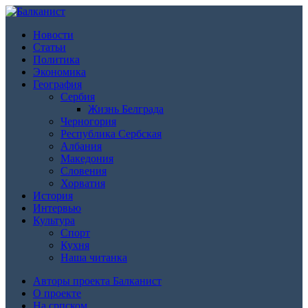
Новости
Статьи
Политика
Экономика
География
Сербия
Жизнь Белграда
Черногория
Республика Сербская
Албания
Македония
Словения
Хорватия
История
Интервью
Культура
Спорт
Кухня
Наша читанка
Авторы проекта Балканист
О проекте
На српском