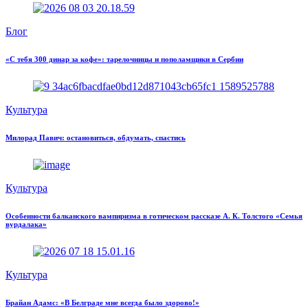
Блог
«С тебя 300 динар за кофе»: тарелочницы и пополамщики в Сербии
Культура
Милорад Павич: остановиться, обдумать, спастись
Культура
Особенности балканского вампиризма в готическом рассказе А. К. Толстого «Семья
вурдалака»
Культура
Брайан Адамс: «В Белграде мне всегда было здорово!»