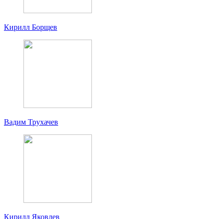
Кирилл Борщев
Вадим Трухачев
Кирилл Яковлев