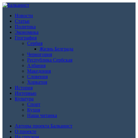
Новости
Статьи
Политика
Экономика
География
Сербия
Жизнь Белграда
Черногория
Республика Сербская
Албания
Македония
Словения
Хорватия
История
Интервью
Культура
Спорт
Кухня
Наша читанка
Авторы проекта Балканист
О проекте
На српском