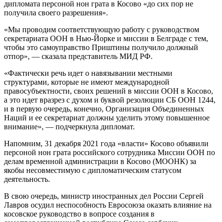
дипломата персоной нон грата в Косово «до сих пор не
получила своего разрешения».
«Мы проводим соответствующую работу с руководством
секретариата ООН в Нью-Йорке и миссии в Белграде с тем,
чтобы это самоуправство Приштины получило должный
отпор», — сказала представитель МИД РФ.
«Фактически речь идет о навязывании местными
структурами, которые не имеют международной
правосубъектности, своих решений в миссии ООН в Косово,
а это идет вразрез с духом и буквой резолюции СБ ООН 1244,
и в первую очередь, конечно, Организация Объединенных
Наций и ее секретариат должны уделить этому повышенное
внимание», — подчеркнула дипломат.
Напомним, 31 декабря 2021 года «власти» Косово объявили
персоной нон грата российского сотрудника Миссии ООН по
делам временной администрации в Косово (МООНК) за
якобы несовместимую с дипломатическим статусом
деятельность.
В свою очередь, министр иностранных дел России Сергей
Лавров осудил неспособность Евросоюза оказать влияние на
косовское руководство в вопросе создания в