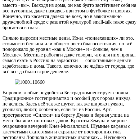
вместо «вы». Выходя из дома, он как будто застёгивает себя на
все пуговицы, даже находясь при этом в футболке и шортах.
Конечно, это касается далеко не всех, но в максимально
дружелюбной среде с развитой культурой small-talk такое сразу
бросается в глаза.
Сильно выросли местные цены. Из-за «понаехавших» ли это,
стоимости бензина или общего роста благосостояния, но всё
подорожало до уровня «как в Москве» и «больше, чем в
Москве». Местные работяги даже говорят, что для них пропал
смысл ехать в Россию на заработки — сопоставимые деньги
заработаешь и дома. Такого, конечно, не ждёшь от города, где
всё всегда было втрое дешевле.
Впрочем, любые неудобства Белград компенсирует сполна.
Традиционное гостеприимство и особый дух города никуда
не делись. Здесь всё так же шутят, так же широко гуляют,
угощают, любят, особенно, если ты из России. Арт-
пространство «Силоси» на берегу Дуная и барная улица на
месте бывших портовых доков. Красоты Земуна и мирное
очарование вечерней Кнез-Михаиловой. Шумные кафаны с
клетчатыми скатертями и скрытые от посторонних глаз
рестораны Дорчола в живописных двориках… Несколько