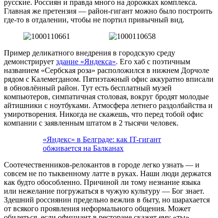
русские. Россиян и правда много на дорожках комплекса.
Главная же претензия — район-гигант можно было построить
где-то в отдалении, чтобы не портил привычный вид.
Пример деликатного внедрения в городскую среду
демонстрирует
здание «Яндекса»
. Его хаб с поэтичным
названием «Сербская роза» расположился в нижнем Дорчоле
рядом с Калемегданом. Пятиэтажный офис аккуратно вписали
в обновлённый район. Тут есть бесплатный музей
компьютеров, симпатичная столовая, вокруг бродят молодые
айтишники с ноутбуками. Атмосфера летнего раздолбайства и
умиротворения. Никогда не скажешь, что перед тобой офис
компании с заявленным штатом в 2 тысячи человек.
«Яндекс» в Белграде: как IT-гигант
обживается на Балканах
Соотечественников-релокантов в городе легко узнать — и
совсем не по тыквенному латте в руках. Наши люди держатся
как будто обособленно. Причиной ли тому незнание языка
или нежелание погружаться в чужую культуру — Бог знает.
Здешний россиянин предельно вежлив в быту, но шарахается
от всякого проявления неформального общения. Может
обидеться, если официант в ресторане скажет ему «ты»,