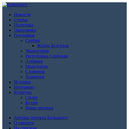
Новости
Статьи
Политика
Экономика
География
Сербия
Жизнь Белграда
Черногория
Республика Сербская
Албания
Македония
Словения
Хорватия
История
Интервью
Культура
Спорт
Кухня
Наша читанка
Авторы проекта Балканист
О проекте
На српском