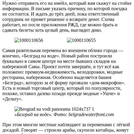
Нужно отправить его на имейл, который вам скажут на стойке
информации. В письме указать причину, по которой поездка
не состоится. И ждать до трёх дней, пока ответственный
сотрудник не примет решение о возврате денег. Схема
работает, но после приложения РЖД, где можно брать и
сдавать билеты хоть целый день, выглядит дико.
Самая разительная перемена во внешнем облике города —
конечно, «Белград на воде». Новый район построили
буквально в самом центре на месте бывших складов на
набережной Савы. Проект почти завершён, и тут всё как
положено: премиум-недвижимость, велодорожки, модные
рестораны, набережная. Особенно выделяется башня
«Белград», которую за её форму прозвали «дом-микрофон».
Есть и новый торговый центр, который по популярности,
похоже, оставил далеко позади прежде модные «Ушче» и
«Дельту».
«Белград на воде». Фото: belgradewaterfront.com
При этом многие местные наблюдают за переменами с лёгкой
досадой. Говорят — строили арабы, скупили китайцы, живут