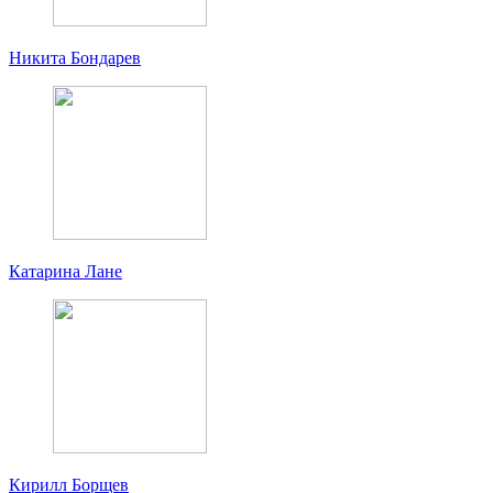
Никита Бондарев
Катарина Лане
Кирилл Борщев