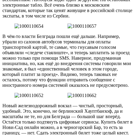
электронные табло. Всё очень близко к московским
стандартам, которые так ценят живущие в российской столице
экспаты, в том числе из Сербии.
В чём-то власти Белграда пошли ещё дальше. Например,
убрали из салонов автобусов терминалы для оплаты
транспортной картой, те самые, что гнусавым голосом
объявляли «следече стаялиште», и теперь заплатить за проезд
можно только при помощи SMS. Наверное, продуманная
инициатива, но, как ещё до внедрения системы говорили мои
знакомые, я был «единственный человек в этом городе,
который платит за проезд». Видимо, теперь таковых не
осталось, потому что функции отправить сообщение с
иностранного номера системой оказалось не предусмотрено.
Новый железнодорожный вокзал — чистый, просторный,
удобный. Это, конечно, не берлинский Хауптбанхоф, да и
масштабы не те, но для Белграда — большой шаг вперёд.
Остаётся только подтянуть цифровые сервисы. Купить билет в
Нови-Сад онлайн можно, а в черногорский Бар, то есть за
границу, — нет. Сдать электронный билет тоже целый квест.