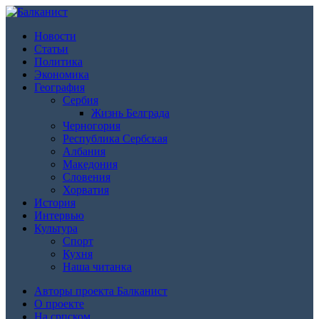
Новости
Статьи
Политика
Экономика
География
Сербия
Жизнь Белграда
Черногория
Республика Сербская
Албания
Македония
Словения
Хорватия
История
Интервью
Культура
Спорт
Кухня
Наша читанка
Авторы проекта Балканист
О проекте
На српском