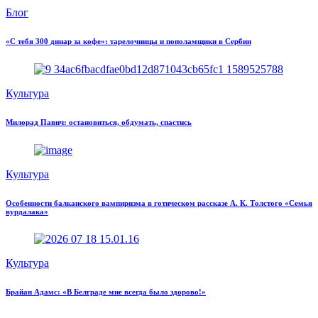
Блог
«С тебя 300 динар за кофе»: тарелочницы и пополамщики в Сербии
Культура
Милорад Павич: остановиться, обдумать, спастись
Культура
Особенности балканского вампиризма в готическом рассказе А. К. Толстого «Семья
вурдалака»
Культура
Брайан Адамс: «В Белграде мне всегда было здорово!»