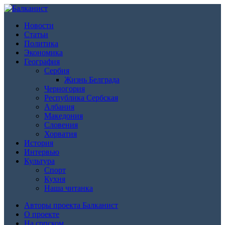
Новости
Статьи
Политика
Экономика
География
Сербия
Жизнь Белграда
Черногория
Республика Сербская
Албания
Македония
Словения
Хорватия
История
Интервью
Культура
Спорт
Кухня
Наша читанка
Авторы проекта Балканист
О проекте
На српском