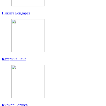
Никита Бондарев
Катарина Лане
Кирилл Борщев