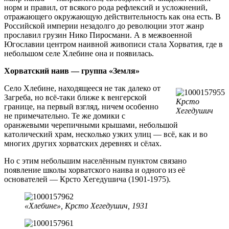
норм и правил, от всякого рода рефлексий и усложнений,
отражающего окружающую действительность как она есть. В
Российской империи незадолго до революции этот жанр
прославил грузин Нико Пиросмани. А в межвоенной
Югославии центром наивной живописи стала Хорватия, где в
небольшом селе Хлебине она и появилась.
Хорватский наив — группа «Земля»
Село Хлебине, находящееся не так далеко от
Загреба, но всё-таки ближе к венгерской
Крсто
границе, на первый взгляд, ничем особенно
Хегедушич
не примечательно. Те же домики с
оранжевыми черепичными крышами, небольшой
католический храм, несколько узких улиц — всё, как и во
многих других хорватских деревнях и сёлах.
Но с этим небольшим населённым пунктом связано
появление школы хорватского наива и одного из её
основателей — Крсто Хегедушича (1901-1975).
«Хлебине», Крсто Хегедушич, 1931