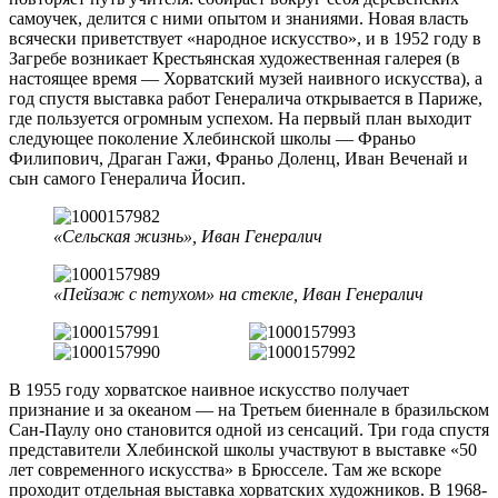
самоучек, делится с ними опытом и знаниями. Новая власть
всячески приветствует «народное искусство», и в 1952 году в
Загребе возникает Крестьянская художественная галерея (в
настоящее время — Хорватский музей наивного искусства), а
год спустя выставка работ Генералича открывается в Париже,
где пользуется огромным успехом. На первый план выходит
следующее поколение Хлебинской школы — Франьо
Филипович, Драган Гажи, Франьо Доленц, Иван Веченай и
сын самого Генералича Йосип.
«Сельская жизнь», Иван Генералич
«Пейзаж с петухом» на стекле, Иван Генералич
В 1955 году хорватское наивное искусство получает
признание и за океаном — на Третьем биеннале в бразильском
Сан-Паулу оно становится одной из сенсаций. Три года спустя
представители Хлебинской школы участвуют в выставке «50
лет современного искусства» в Брюсселе. Там же вскоре
проходит отдельная выставка хорватских художников. В 1968-