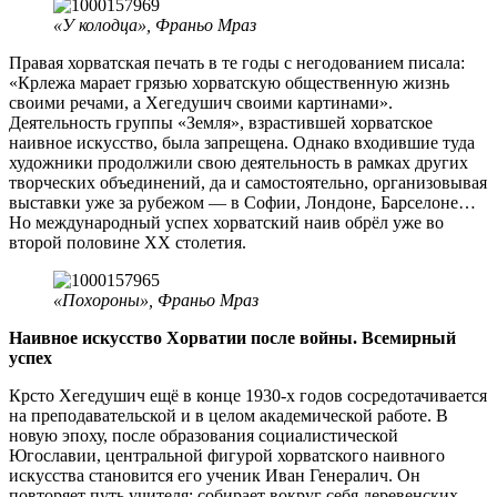
«У колодца», Франьо Мраз
Правая хорватская печать в те годы с негодованием писала:
«Крлежа марает грязью хорватскую общественную жизнь
своими речами, а Хегедушич своими картинами».
Деятельность группы «Земля», взрастившей хорватское
наивное искусство, была запрещена. Однако входившие туда
художники продолжили свою деятельность в рамках других
творческих объединений, да и самостоятельно, организовывая
выставки уже за рубежом — в Софии, Лондоне, Барселоне…
Но международный успех хорватский наив обрёл уже во
второй половине ХХ столетия.
«Похороны», Франьо Мраз
Наивное искусство Хорватии после войны. Всемирный
успех
Крсто Хегедушич ещё в конце 1930-х годов сосредотачивается
на преподавательской и в целом академической работе. В
новую эпоху, после образования социалистической
Югославии, центральной фигурой хорватского наивного
искусства становится его ученик Иван Генералич. Он
повторяет путь учителя: собирает вокруг себя деревенских