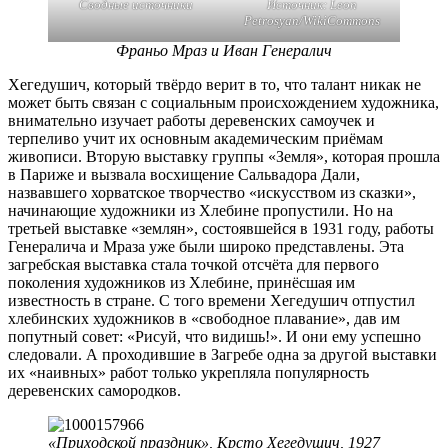
Сводные источники
Источник: Leon
Petrosyan/WikiCommons
Франьо Мраз и Иван Генералич
Хегедушич, который твёрдо верит в то, что талант никак не
может быть связан с социальным происхождением художника,
внимательно изучает работы деревенских самоучек и
терпеливо учит их основным академическим приёмам
живописи. Вторую выставку группы «Земля», которая прошла
в Париже и вызвала восхищение Сальвадора Дали,
назвавшего хорватское творчество «искусством из сказки»,
начинающие художники из Хлебине пропустили. Но на
третьей выставке «землян», состоявшейся в 1931 году, работы
Генералича и Мраза уже были широко представлены. Эта
загребская выставка стала точкой отсчёта для первого
поколения художников из Хлебине, принёсшая им
известность в стране. С того времени Хегедушич отпустил
хлебинских художников в «свободное плавание», дав им
попутный совет: «Рисуй, что видишь!». И они ему успешно
следовали. А проходившие в Загребе одна за другой выставки
их «наивных» работ только укрепляла популярность
деревенских самородков.
«Приходской праздник», Крсто Хегедушич, 1927