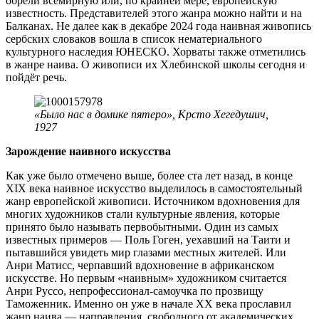
обрели всемирную или, по крайней мере, европейскую
известность. Представителей этого жанра можно найти и на
Балканах. Не далее как в декабре 2024 года наивная живопись
сербских словаков вошла в список нематериального
культурного наследия ЮНЕСКО. Хорваты также отметились
в жанре наива. О живописи их Хлебинской школы сегодня и
пойдёт речь.
«Было нас в домике пятеро», Крсто Хегедушич,
1927
Зарождение наивного искусства
Как уже было отмечено выше, более ста лет назад, в конце
XIX века наивное искусство выделилось в самостоятельный
жанр европейской живописи. Источником вдохновения для
многих художников стали культурные явления, которые
принято было называть первобытными. Один из самых
известных примеров — Поль Гоген, уехавший на Таити и
пытавшийся увидеть мир глазами местных жителей. Или
Анри Матисс, черпавший вдохновение в африканском
искусстве. Но первым «наивным» художником считается
Анри Руссо, непрофессионал-самоучка по прозвищу
Таможенник. Именно он уже в начале XX века прославил
жанр наива — направления, свободного от академических