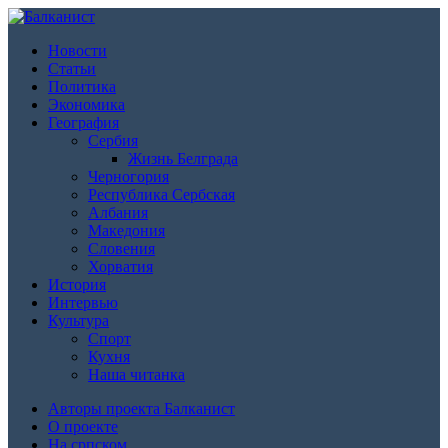
Новости
Статьи
Политика
Экономика
География
Сербия
Жизнь Белграда
Черногория
Республика Сербская
Албания
Македония
Словения
Хорватия
История
Интервью
Культура
Спорт
Кухня
Наша читанка
Авторы проекта Балканист
О проекте
На српском