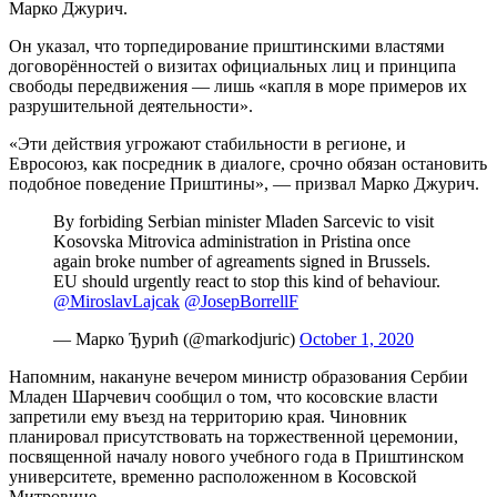
Марко Джурич.
Он указал, что торпедирование приштинскими властями
договорённостей о визитах официальных лиц и принципа
свободы передвижения — лишь «капля в море примеров их
разрушительной деятельности».
«Эти действия угрожают стабильности в регионе, и
Евросоюз, как посредник в диалоге, срочно обязан остановить
подобное поведение Приштины», — призвал Марко Джурич.
By forbiding Serbian minister Mladen Sarcevic to visit
Kosovska Mitrovica administration in Pristina once
again broke number of agreaments signed in Brussels.
EU should urgently react to stop this kind of behaviour.
@MiroslavLajcak
@JosepBorrellF
— Марко Ђурић (@markodjuric)
October 1, 2020
Напомним, накануне вечером министр образования Сербии
Младен Шарчевич сообщил о том, что косовские власти
запретили ему въезд на территорию края. Чиновник
планировал присутствовать на торжественной церемонии,
посвященной началу нового учебного года в Приштинском
университете, временно расположенном в Косовской
Митровице.