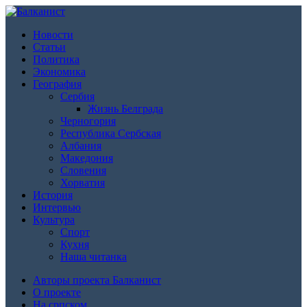
Новости
Статьи
Политика
Экономика
География
Сербия
Жизнь Белграда
Черногория
Республика Сербская
Албания
Македония
Словения
Хорватия
История
Интервью
Культура
Спорт
Кухня
Наша читанка
Авторы проекта Балканист
О проекте
На српском